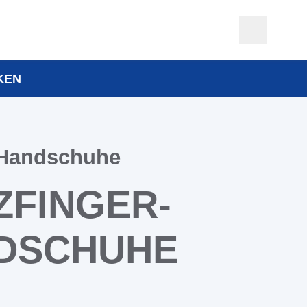
KEN
-Handschuhe
ZFINGER­
DSCHUHE