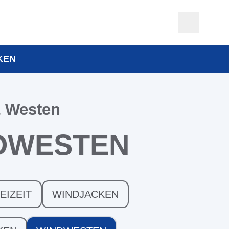
KEN
& Westen
DWESTEN
EIZEIT
WINDJACKEN