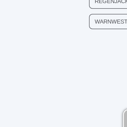
REGENJAC
WARNWES