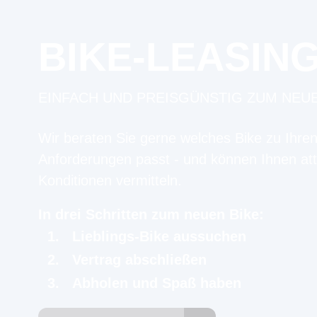
BIKE-LEASIN
EINFACH UND PREISGÜNSTIG ZUM NEU
Wir beraten Sie gerne welches Bike zu Ihre
Anforderungen passt - und können Ihnen att
Konditionen vermitteln.
In drei Schritten zum neuen Bike:
Lieblings-Bike aussuchen
Vertrag abschließen
Abholen und Spaß haben