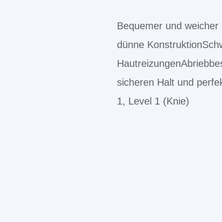
Bequemer und weicher K
dünne KonstruktionSch
HautreizungenAbriebbest
sicheren Halt und perfe
1, Level 1 (Knie)