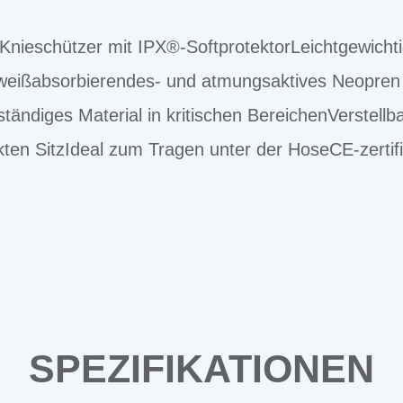
nieschützer mit IPX®-SoftprotektorLeichtgewich
weißabsorbierendes- und atmungsaktives Neopren
ändiges Material in kritischen BereichenVerstellba
kten SitzIdeal zum Tragen unter der HoseCE-zerti
SPEZIFIKATIONEN