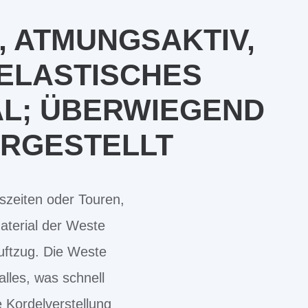
, ATMUNGSAKTIV,
 ELASTISCHES
AL; ÜBERWIEGEND
ERGESTELLT
gszeiten oder Touren,
aterial der Weste
ftzug. Die Weste
lles, was schnell
 Kordelverstellung