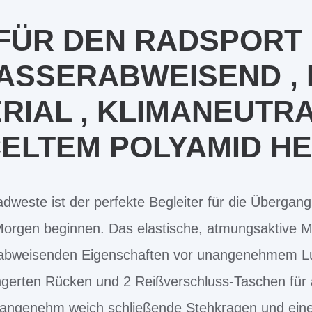
ÜR DEN RADSPORT 
ASSERABWEISEND ,
RIAL , KLIMANEUTR
ELTEM POLYAMID H
dweste ist der perfekte Begleiter für die Übergan
 Morgen beginnen. Das elastische, atmungsaktive M
ndabweisenden Eigenschaften vor unangenehmem Lu
gerten Rücken und 2 Reißverschluss-Taschen für a
Der angenehm weich schließende Stehkragen und eine